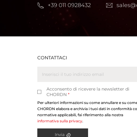
+39 011 0928432
sales@
CONTATTACI
Acconsento di ricevere la newsletter di
CHORDN
*
Per ulteriori informazioni su come annullare e su com
CHORDN elabora e archivia i tuoi dati in conformità co
normative applicabili, fai riferimento alla nostra
informativa sulla privacy
.
Invia