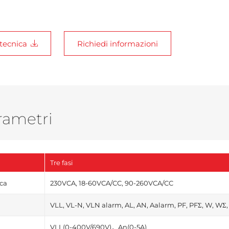
tecnica
Richiedi informazioni
rametri
Tre fasi
ica
230VCA, 18-60VCA/CC, 90-260VCA/CC
VLL, VL-N, VLN alarm, AL, AN, Aalarm, PF, PFΣ, W, WΣ
VLL(0-400V/690V)，An(0-5A)