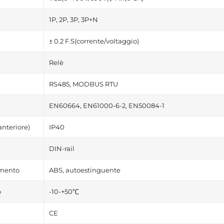
1P, 2P, 3P, 3P+N
± 0.2 F.S(corrente/voltaggio)
Relè
RS485, MODBUS RTU
a
EN60664, EN61000-6-2, EN50084-1
anteriore)
IP40
DIN-rail
amento
ABS, autoestinguente
o
-10-+50℃
CE